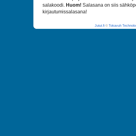
salakoodi.
Huom!
Salasana on siis sähköpo
kirjautumissalasana!
Jutut.fi
©
Tokavuh Technolo