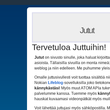
Jutut
Tervetuloa Juttuihin!
Jutut
on sivusto sinulle, joka haluat kirjoitt
asioista. Tällaisilla sivuilla on monta nimeä: 
weblog ja niin edelleen. Me puhumme yleises
Omalle juttusivullesti voit tuottaa sisältöä 
Nokian
Lifeblog
-sovelluksilla joko tietokon
kännykästäsi
! Myös muut ATOM APIa tukev
palvelumme kanssa. Tuemme myös
känny
hauskat kuvaamasi videonpätkät myös muil
Voit lähettää juttujasi myös sähköpostilla. M