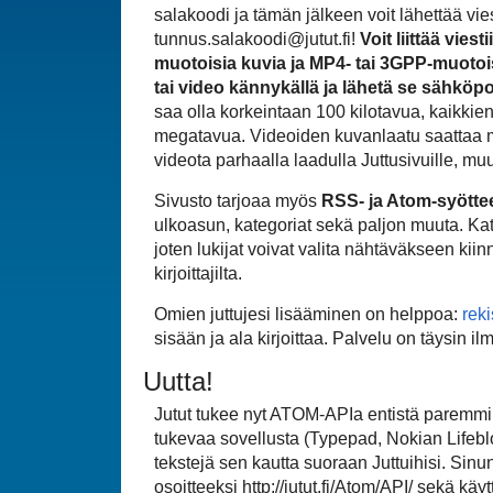
salakoodi ja tämän jälkeen voit lähettää vie
tunnus.salakoodi@jutut.fi!
Voit liittää vie
muotoisia kuvia ja MP4- tai 3GPP-muotoi
tai video kännykällä ja lähetä se sähköpost
saa olla korkeintaan 100 kilotavua, kaikki
megatavua. Videoiden kuvanlaatu saattaa 
videota parhaalla laadulla Juttusivuille, m
Sivusto tarjoaa myös
RSS- ja Atom-syötte
ulkoasun, kategoriat sekä paljon muuta. Kate
joten lukijat voivat valita nähtäväkseen kiin
kirjoittajilta.
Omien juttujesi lisääminen on helppoa:
reki
sisään ja ala kirjoittaa. Palvelu on täysin il
Uutta!
Jutut tukee nyt ATOM-APIa entistä paremmin. 
tukevaa sovellusta (Typepad, Nokian Lifeblog
tekstejä sen kautta suoraan Juttuihisi. Sinun
osoitteeksi http://jutut.fi/Atom/API/ sekä kä