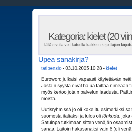
Kategoria: kielet (20 vii
Tällä sivulla voit katsella kaikkien kirjoittajien kirjoit
Upea sanakirja?
tatipensio
- 03.10.2005 10.28 -
kielet
Euroword julkaisi vapaasti käytettävän nett
Jostain syystä eivät halua laittaa nimeään t
myös kertoo jotain palvelun laadusta. Päätin
moista.
Uutisryhmissä jo oli kokeiltu esimerkiksi s
suomesta italiaksi ja tulos oli
lõhkuda
, joka 
Satuinpa tutkimaan sitten venäjän osaamis
sanaa. Laitoin hakusanaksi vain б (eli venä