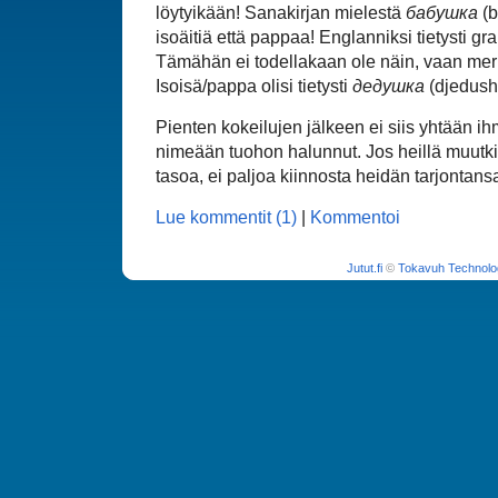
löytyikään! Sanakirjan mielestä
бабушка
(b
isoäitiä että pappaa! Englanniksi tietysti gr
Tämähän ei todellakaan ole näin, vaan merki
Isoisä/pappa olisi tietysti
дедушка
(djedushk
Pienten kokeilujen jälkeen ei siis yhtään ih
nimeään tuohon halunnut. Jos heillä muutkin
tasoa, ei paljoa kiinnosta heidän tarjontans
Lue kommentit (1)
|
Kommentoi
Jutut.fi
©
Tokavuh Technolo