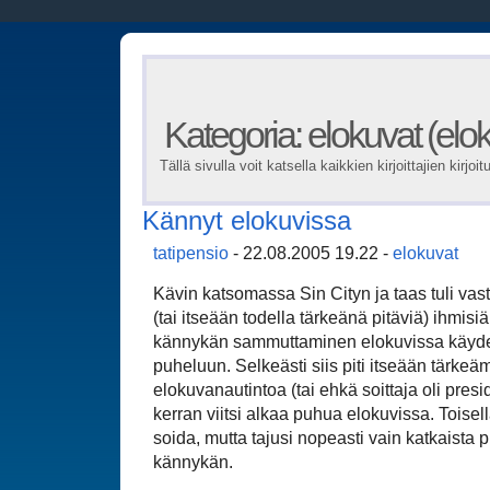
Kategoria: elokuvat (elo
Tällä sivulla voit katsella kaikkien kirjoittajien kirjoit
Kännyt elokuvissa
tatipensio
- 22.08.2005 19.22 -
elokuvat
Kävin katsomassa Sin Cityn ja taas tuli vas
(tai itseään todella tärkeänä pitäviä) ihmisi
kännykän sammuttaminen elokuvissa käydes
puheluun. Selkeästi siis piti itseään tärk
elokuvanautintoa (tai ehkä soittaja oli presi
kerran viitsi alkaa puhua elokuvissa. Toisell
soida, mutta tajusi nopeasti vain katkaista
kännykän.