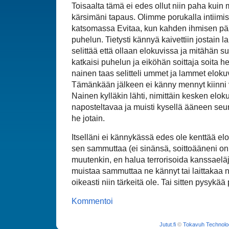
Toisaalta tämä ei edes ollut niin paha kuin
kärsimäni tapaus. Olimme porukalla intiimis
katsomassa Evitaa, kun kahden ihmisen pää
puhelun. Tietysti kännyä kaivettiin jostain la
selittää että ollaan elokuvissa ja mitähän sul
katkaisi puhelun ja eiköhän soittaja soita 
nainen taas selitteli ummet ja lammet elok
Tämänkään jälkeen ei känny mennyt kiinni 
Nainen kylläkin lähti, nimittäin kesken el
naposteltavaa ja muisti kysellä ääneen seu
he jotain.
Itselläni ei kännykässä edes ole kenttää elo
sen sammuttaa (ei sinänsä, soittoääneni on
muutenkin, en halua terrorisoida kanssaeläji
muistaa sammuttaa ne kännyt tai laittakaa n
oikeasti niin tärkeitä ole. Tai sitten pysykää
Kommentoi
Jutut.fi
©
Tokavuh Technolo